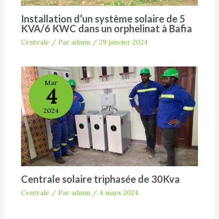
Installation d’un système solaire de 5
KVA/6 KWC dans un orphelinat à Bafia
Centrale
/ Par
admin
/
29 janvier 2024
Mar
4
2024
Centrale solaire triphasée de 30Kva
Centrale
/ Par
admin
/
4 mars 2024