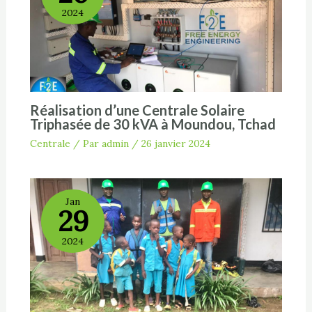
2024
Réalisation d’une Centrale Solaire
Triphasée de 30 kVA à Moundou, Tchad
Centrale
/ Par
admin
/
26 janvier 2024
Jan
29
2024