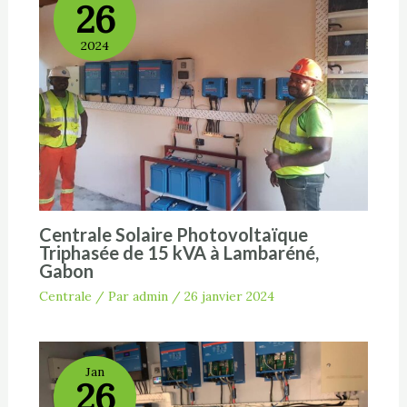
26
2024
Centrale Solaire Photovoltaïque
Triphasée de 15 kVA à Lambaréné,
Gabon
Centrale
/ Par
admin
/
26 janvier 2024
Jan
26