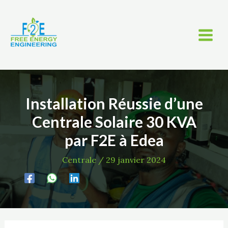
Aller
Navigation
C
MAI
au
des
a
MEN
contenu
articles
t
é
g
o
Installation Réussie d’une
r
Centrale Solaire 30 KVA
i
par F2E à Edea
e
Centrale
/
29 janvier 2024