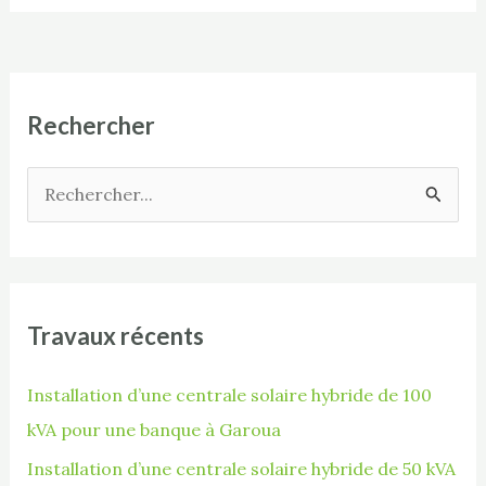
Rechercher
R
e
c
h
Travaux récents
e
r
Installation d’une centrale solaire hybride de 100
c
kVA pour une banque à Garoua
h
Installation d’une centrale solaire hybride de 50 kVA
e