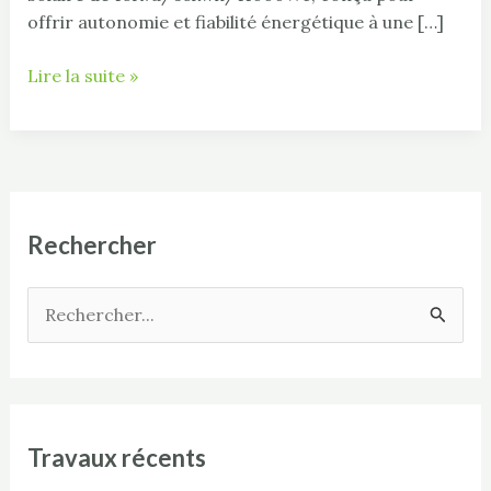
offrir autonomie et fiabilité énergétique à une […]
Lire la suite »
Rechercher
R
e
c
h
Travaux récents
e