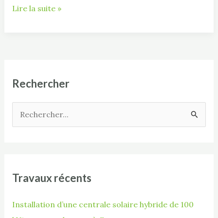
Lire la suite »
Rechercher
R
e
c
h
Travaux récents
e
r
Installation d’une centrale solaire hybride de 100
c