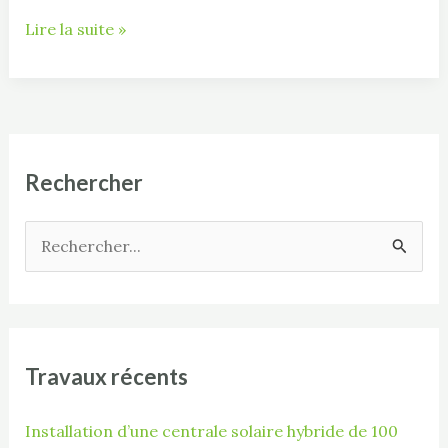
Lire la suite »
Rechercher
R
e
c
h
Travaux récents
e
r
Installation d’une centrale solaire hybride de 100
c