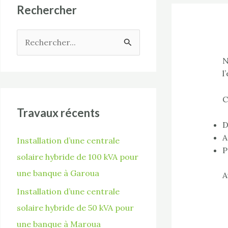
Rechercher
R
N
e
l
c
h
C
e
Travaux récents
D
r
A
Installation d’une centrale
c
P
solaire hybride de 100 kVA pour
h
une banque à Garoua
e
A
r
Installation d’une centrale
solaire hybride de 50 kVA pour
:
une banque à Maroua