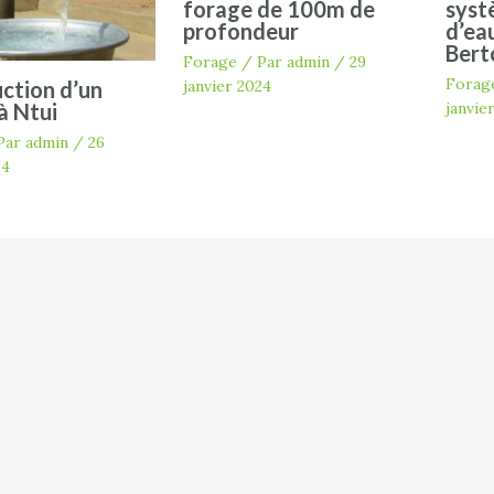
forage de 100m de
syst
profondeur
d’eau
Bert
Forage
/ Par
admin
/
29
Forag
janvier 2024
ction d’un
janvie
à Ntui
Par
admin
/
26
24