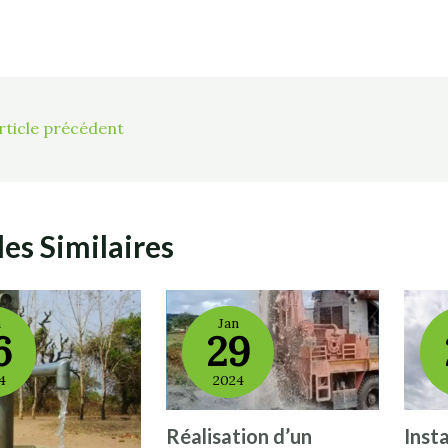
rticle précédent
les Similaires
n
Jan
6
29
4
2024
Réalisation d’un
Insta